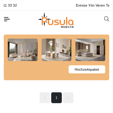
Evinize Yön Veren Tasarımlar🌟
Hochzeitspaket
<
1
>