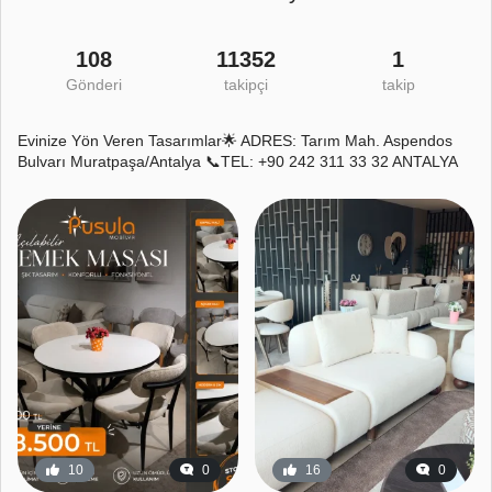
108
11352
1
Gönderi
takipçi
takip
Evinize Yön Veren Tasarımlar🌟 ADRES: Tarım Mah. Aspendos
Bulvarı Muratpaşa/Antalya 📞TEL: +90 242 311 33 32 ANTALYA
10
0
16
0